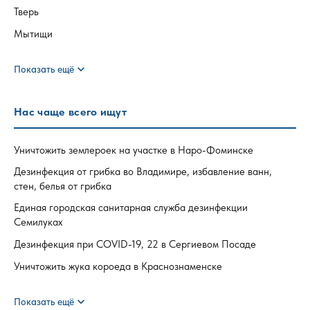
Тверь
Мытищи
expand_more
Показать ещё
Нас чаще всего ищут
Уничтожить землероек на участке в Наро-Фоминске
Дезинфекция от грибка во Владимире, избавление ванн,
стен, белья от грибка
Единая городская санитарная служба дезинфекции
Семилуках
Дезинфекция при COVID-19, 22 в Сергиевом Посаде
Уничтожить жука короеда в Краснознаменске
expand_more
Показать ещё