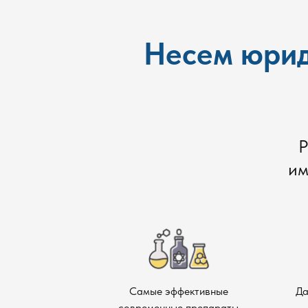
Несем юрид
Р
им
Самые эффективные
Да
современные препараты