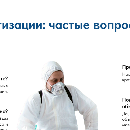
тизации: частые вопро
Пр
Наш
те?
кра
сные
ции.
По
об
но?
Да,
й мы
объ
са и
маг
ции.