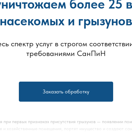
ничтожаем более 25 
насекомых и грызуно
есь спектр услуг в строгом соответствии
требованиями СанПиН
Заказать обработку
я при первых признаках присутствия грызунов — появлении по
 и хозяйственные помещения, портят имущество и создают сан