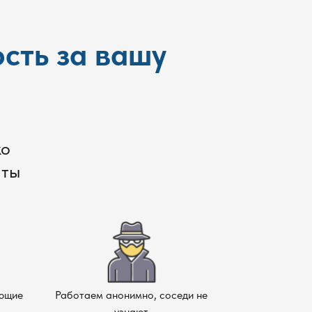
сть за вашу
ко
аты
ающие
Работаем анонимно, соседи не
узнают