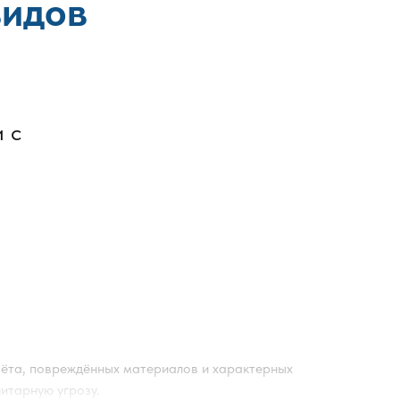
видов
в
 с
мёта, повреждённых материалов и характерных
итарную угрозу.