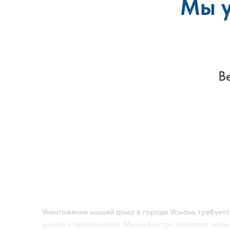
Мы у
В
Уничтожение мышей дома в городе
Усмань
требуетс
шумов в перекрытиях. Мыши быстро заселяют жилые