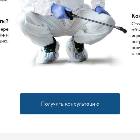
Ка
ты?
Сто
фере
объ
ие и
инд
цию.
пот
пол
сто
Получить консультацию